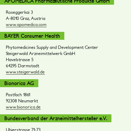
APOMEDICA Pharmazeutische Produkte GmbH
Roseggerkai 3
A-8010 Graz, Austria
www.apomedica.com
BAYER Consumer Health
Phytomedicines Supply and Development Center
Steigerwald Arzneimittelwerk GmbH
Havelstrasse 5
64295 Darmstadt
www.steigerwald.de
Bionorica AG
Postfach 1861
92308 Neumarkt
www.bionorica.de
Bundesverband der Arzneimittelhersteller e.V.
Ubierstrasse 71-73