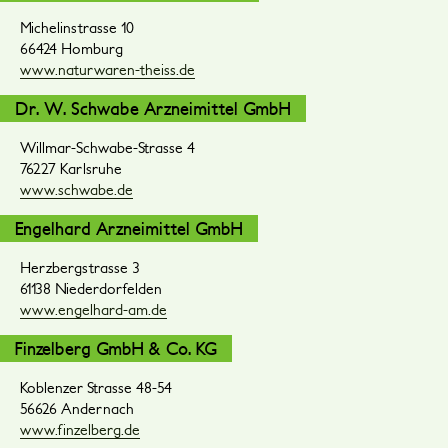
Michelinstrasse 10
66424 Homburg
www.naturwaren-theiss.de
Dr. W. Schwabe Arzneimittel GmbH
Willmar-Schwabe-Strasse 4
76227 Karlsruhe
www.schwabe.de
Engelhard Arzneimittel GmbH
Herzbergstrasse 3
61138 Niederdorfelden
www.engelhard-am.de
Finzelberg GmbH & Co. KG
Koblenzer Strasse 48-54
56626 Andernach
www.finzelberg.de