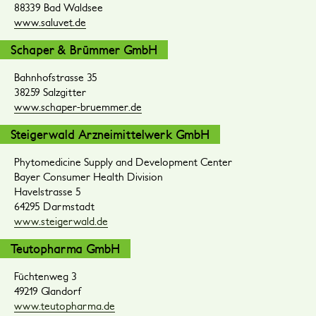
88339 Bad Waldsee
www.saluvet.de
Schaper & Brümmer GmbH
Bahnhofstrasse 35
38259 Salzgitter
www.schaper-bruemmer.de
Steigerwald Arzneimittelwerk GmbH
Phytomedicine Supply and Development Center
Bayer Consumer Health Division
Havelstrasse 5
64295 Darmstadt
www.steigerwald.de
Teutopharma GmbH
Füchtenweg 3
49219 Glandorf
www.teutopharma.de