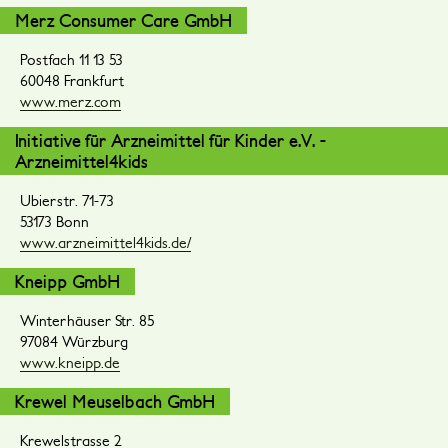
Merz Consumer Care GmbH
Postfach 11 13 53
60048 Frankfurt
www.merz.com
Initiative für Arzneimittel für Kinder e.V. -
Arzneimittel4kids
Ubierstr. 71-73
53173 Bonn
www.arzneimittel4kids.de/
Kneipp GmbH
Winterhäuser Str. 85
97084 Würzburg
www.kneipp.de
Krewel Meuselbach GmbH
Krewelstrasse 2