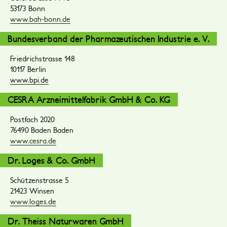
53173 Bonn
www.bah-bonn.de
Bundesverband der Pharmazeutischen Industrie e. V.
Friedrichstrasse 148
10117 Berlin
www.bpi.de
CESRA Arzneimittelfabrik GmbH & Co. KG
Postfach 2020
76490 Baden Baden
www.cesra.de
Dr. Loges & Co. GmbH
Schützenstrasse 5
21423 Winsen
www.loges.de
Dr. Theiss Naturwaren GmbH