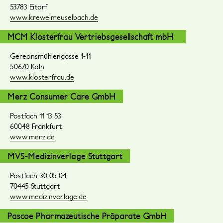
53783 Eitorf
www.krewelmeuselbach.de
MCM Klosterfrau Vertriebsgesellschaft mbH
Gereonsmühlengasse 1-11
50670 Köln
www.klosterfrau.de
Merz Consumer Care GmbH
Postfach 11 13 53
60048 Frankfurt
www.merz.de
MVS-Medizinverlage Stuttgart
Postfach 30 05 04
70445 Stuttgart
www.medizinverlage.de
Pascoe Pharmazeutische Präparate GmbH