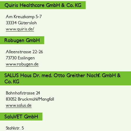
Quiris Healthcare GmbH & Co. KG
Am Kreuzkamp 5-7
33334 Gütersloh
www.quiris.de/
Robugen GmbH
Alleenstrasse 22-26
73730 Esslingen
www.robugen.de
SALUS Haus Dr. med. Otto Greither Nachf. GmbH &
Co. KG
Bahnhofstrasse 24
83052 Bruckmühl/Mangfall
www.salus.de
SaluVET GmbH
Stahlstr. 5