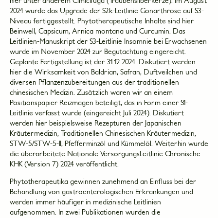
hier unter anderem Cimicifuga (Traubensilberkerze). Im August
2024 wurde das Upgrade der S2k-Leitlinie Gonarthrose auf S3-
Niveau fertiggestellt. Phytotherapeutische Inhalte sind hier
Beinwell, Capsicum, Arnica montana und Curcumin. Das
Leitlinien-Manuskript der S3-Leitlinie Insomnie bei Erwachsenen
wurde im November 2024 zur Begutachtung eingereicht.
Geplante Fertigstellung ist der 31.12.2024. Diskutiert werden
hier die Wirksamkeit von Baldrian, Safran, Duftveilchen und
diversen Pflanzenzubereitungen aus der traditionellen
chinesischen Medizin. Zusätzlich waren wir an einem
Positionspapier Reizmagen beteiligt, das in Form einer S1-
Leitlinie verfasst wurde (eingereicht Juli 2024). Diskutiert
werden hier beispielsweise Rezepturen der Japanischen
Kräutermedizin, Traditionellen Chinesischen Kräutermedizin,
STW-5/STW-5-II, Pfefferminzöl und Kümmelöl. Weiterhin wurde
die überarbeitete Nationale VersorgungsLeitlinie Chronische
KHK (Version 7) 2024 veröffentlicht.
Phytotherapeutika gewinnen zunehmend an Einfluss bei der
Behandlung von gastroenterologischen Erkrankungen und
werden immer häufiger in medizinische Leitlinien
aufgenommen. In zwei Publikationen wurden die