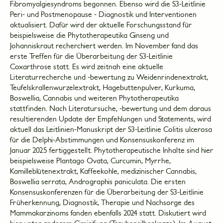
Fibromyalgiesyndroms begonnen. Ebenso wird die S3-Leitlinie
Peri- und Postmenopause - Diagnostik und Interventionen
aktualisiert. Dafür wird der aktuelle Forschungsstand für
beispielsweise die Phytotherapeutika Ginseng und
Johanniskraut recherchiert werden. Im November fand das
erste Treffen für die Überarbeitung der S3-Leitlinie
Coxarthrose statt. Es wird zeitnah eine aktuelle
Literaturrecherche und -bewertung zu Weidenrindenextrakt,
Teufelskrallenwurzelextrakt, Hagebuttenpulver, Kurkuma,
Boswellia, Cannabis und weiteren Phytotherapeutika
stattfinden. Nach Literatursuche, -bewertung und dem daraus
resultierenden Update der Empfehlungen und Statements, wird
aktuell das Leitlinien-Manuskript der S3-Leitlinie Colitis ulcerosa
für die Delphi-Abstimmungen und Konsensuskonferenz im
Januar 2025 fertiggestellt. Phytotherapeutische Inhalte sind hier
beispielsweise Plantago Ovata, Curcumin, Myrrhe,
Kamilleblütenextrakt, Kaffeekohle, medizinischer Cannabis,
Boswellia serrata, Andrographis paniculata. Die ersten
Konsensuskonferenzen für die Überarbeitung der S3-Leitlinie
Früherkennung, Diagnostik, Therapie und Nachsorge des
Mammakarzinoms fanden ebenfalls 2024 statt. Diskutiert wird