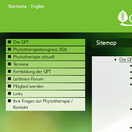
Startseite
English
Sitemap
Die GPT
Phytotherapiekongress 2026
Phytotherapie aktuell
Die G
Termine
Fortbildung der GPT
Leitlinien-Forum
Mitglied werden
Links
Ihre Fragen zur Phytotherapie /
Kontakt