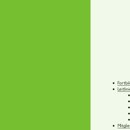
Fortbi
Leitli
Mitgli