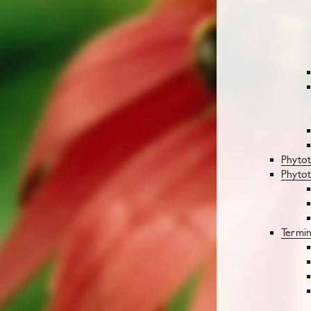
Phytot
Phytot
Termi