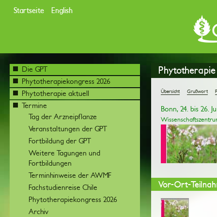
Startseite
English
Phytotherapie
Die GPT
Phytotherapiekongress 2026
Übersicht
Grußwort
Phytotherapie aktuell
Termine
Bonn, 24. bis 26. Ju
Tag der Arzneipflanze
Wissenschaftszentru
Veranstaltungen der GPT
Fortbildung der GPT
Weitere Tagungen und
Fortbildungen
Terminhinweise der AWMF
Vor-Ort-Teilnah
Fachstudienreise Chile
Phytotherapiekongress 2026
Archiv