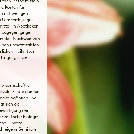
lichen Arzneimitteln
ie Kosten für
ch mit wenigen
zu Umschichtungen
imittel in Apotheken
ne dagegen gingen
 an den Nachweis von
 einen umsatzstabilen
lichen Heilmitteln.
 Eingang in die
 wissenschaftlich
d zuletzt steigender
armakolog*innen und
at sich die
Bewältigung der
rmazeutische Biologie
land. Unsere
ch eigene Seminare