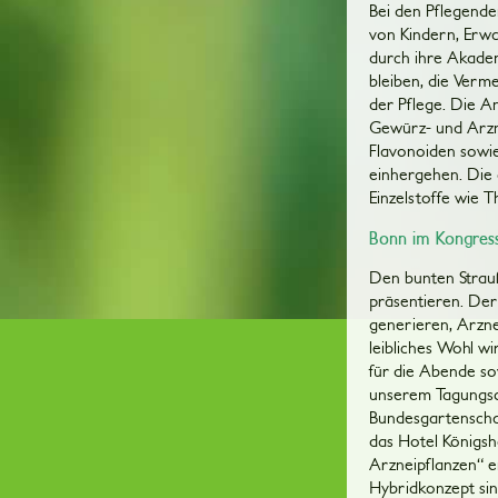
Bei den Pflegend
von Kindern, Erwa
durch ihre Akadem
bleiben, die Verm
der Pflege. Die 
Gewürz- und Arzne
Flavonoiden sowie
einhergehen. Die 
Einzelstoffe wie 
Bonn im Kongres
Den bunten Strau
präsentieren. Der
generieren, Arzn
leibliches Wohl w
für die Abende so
unserem Tagungso
Bundesgartenschau
das Hotel Königsh
Arzneipflanzen“ e
Hybridkonzept sin