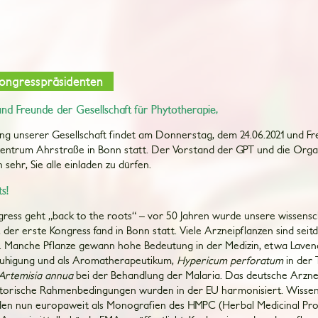
ongresspräsidenten
und Freunde der Gesellschaft für Phytotherapie,
ung unserer Gesellschaft findet am Donnerstag, dem 24.06.2021 und Fr
zentrum Ahrstraße in Bonn statt. Der Vorstand der GPT und die Orga
 sehr, Sie alle einladen zu dürfen.
s!
ress geht „back to the roots“ – vor 50 Jahren wurde unsere wissensch
 der erste Kongress fand in Bonn statt. Viele Arzneipflanzen sind sei
. Manche Pflanze gewann hohe Bedeutung in der Medizin, etwa Laven
ruhigung und als Aromatherapeutikum,
Hypericum perforatum
in der 
Artemisia annua
bei der Behandlung der Malaria. Das deutsche Arzne
latorische Rahmenbedingungen wurden in der EU harmonisiert. Wissen
den nun europaweit als Monografien des HMPC (Herbal Medicinal Pr