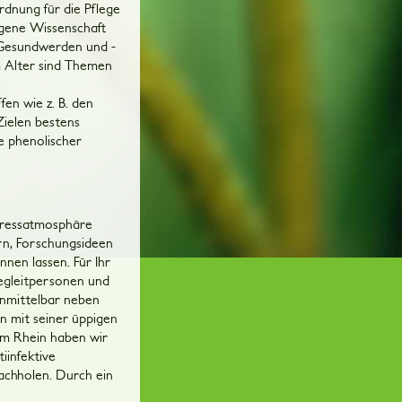
dnung für die Pflege
igene Wissenschaft
. Gesundwerden und -
m Alter sind Themen
en wie z. B. den
Zielen bestens
e phenolischer
gressatmosphäre
ern, Forschungsideen
nen lassen. Für Ihr
Begleitpersonen und
Unmittelbar neben
 mit seiner üppigen
em Rhein haben wir
iinfektive
achholen. Durch ein