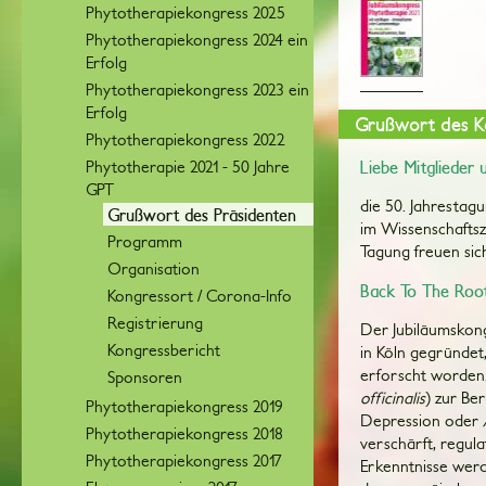
Phytotherapiekongress 2025
Phytotherapiekongress 2024 ein
Erfolg
Phytotherapiekongress 2023 ein
Erfolg
Grußwort des K
Phytotherapiekongress 2022
Phytotherapie 2021 - 50 Jahre
Liebe Mitglieder 
GPT
die 50. Jahrestag
Grußwort des Präsidenten
im Wissenschafts
Programm
Tagung freuen sich
Organisation
Back To The Root
Kongressort / Corona-Info
Registrierung
Der Jubiläumskong
Kongressbericht
in Köln gegründet,
erforscht worden
Sponsoren
officinalis
) zur Be
Phytotherapiekongress 2019
Depression oder
Phytotherapiekongress 2018
verschärft, regu
Phytotherapiekongress 2017
Erkenntnisse wer