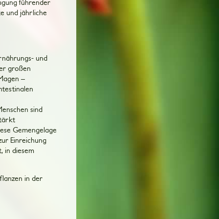
ligung führender
te und jährliche
 Ernährungs- und
der großen
 Magen –
ntestinalen
Menschen sind
tärkt
Diese Gemengelage
zur Einreichung
, in diesem
lanzen in der