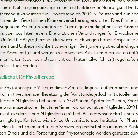
Arzneimittelbehörde EMA veröffentlicht. Konkurrierend zu den pflanz
 mehr Nahrungsergänzungsmittel und funktionelle Nahrungsmittel. D
therapeutika wurden für Erwachsene ab 2004 in Deutschland nur no
men der Gesetzlichen Krankenversicherung erstattet. Dies führte 
egungen: Patienten kauften häufiger eigenständig pflanzliche Arzne
eils über das Internet ein. Die ärztlichen Verordnungen für Erwachse
s Umfeld für Phytotherapeutika wurde auch wegen hoher Ansprüche
keit und Unbedenklichkeit schwieriger. Seit Jahren gibt es allerdings
iche Arzneimittel und weiterhin ein waches Publikumsinteresse an natür
n erhielten (über den Unterricht der Naturheilverfahren) regelhaften
edizinstudierenden.
llschaft für Phytotherapie
für Phytotherapie e.V. hat in dieser Zeit alle Impulse aufgenommen und
rlich mit wechselnder Besetzung der Vorstände, jedoch mit stabiler un
nter den Mitgliedern befinden sich Ärzt*innen, Apotheker*innen, Ph
e pharmazeutische Hersteller*innen als korporative Mitglieder. 2019 h
 nicht-akademischen Mitgliedern geöffnet. Bei der wissenschaftlichen 
mannigfaltige Kontakte wie z.B. zu Universitäten, zu Instituten für Pha
 Herstellerfirmen und zu den Schwestergesellschaften im nahen Aus
n Erhalt und die Förderung der Phytotherapie werden gestützt dur