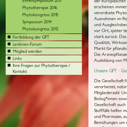
Ehrensymposium 2017
der europäischen 
erscheinen immer
Phytotherapie 2016
verordnete Phyto
Phytokongress 2015
Ausnahmen im Rah
Symposium 2014
und Ausgleichsbew
Phytokongress 2013
vor Ort, später t
stark zurück. Da
Fortbildung der GPT
Qualität, Wirksam
Leitlinien-Forum
Markt für pflanzl
Mitglied werden
Die Arzneipflanze
Links
Ausbildung von M
Ihre Fragen zur Phytotherapie /
Unsere GPT - Gese
Kontakt
Die Gesellschaft 
verarbeitet, natü
Mitgliederzahl. U
Biolog*innen sowi
Gesellschaft auch
Stofffülle helfen 
und Pharmazie, zu
Bemühungen um de