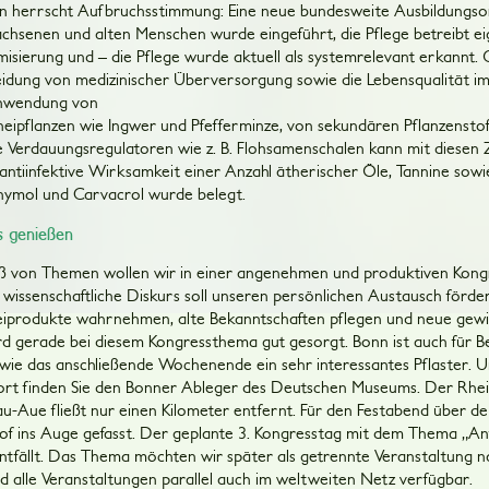
en herrscht Aufbruchsstimmung: Eine neue bundesweite Ausbildungsor
chsenen und alten Menschen wurde eingeführt, die Pflege betreibt e
isierung und – die Pflege wurde aktuell als systemrelevant erkannt
eidung von medizinischer Überversorgung sowie die Lebensqualität i
Anwendung von
ipflanzen wie Ingwer und Pfefferminze, von sekundären Pflanzenstoff
 Verdauungsregulatoren wie z. B. Flohsamenschalen kann mit diesen 
antiinfektive Wirksamkeit einer Anzahl ätherischer Öle, Tannine sowi
Thymol und Carvacrol wurde belegt.
s genießen
ß von Themen wollen wir in einer angenehmen und produktiven Kon
 wissenschaftliche Diskurs soll unseren persönlichen Austausch förd
eiprodukte wahrnehmen, alte Bekanntschaften pflegen und neue gewin
ird gerade bei diesem Kongressthema gut gesorgt. Bonn ist auch für 
wie das anschließende Wochenende ein sehr interessantes Pflaster. 
rt finden Sie den Bonner Ableger des Deutschen Museums. Der Rhein
-Aue fließt nur einen Kilometer entfernt. Für den Festabend über d
of ins Auge gefasst. Der geplante 3. Kongresstag mit dem Thema „Ant
ntfällt. Das Thema möchten wir später als getrennte Veranstaltung n
d alle Veranstaltungen parallel auch im weltweiten Netz verfügbar.