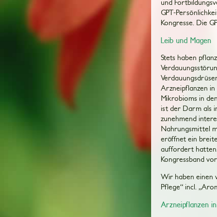
und Fortbildungsv
GPT-Persönlichkeit
Kongresse. Die GPT
Leib und Magen
Stets haben pflan
Verdauungsstörun
Verdauungsdrüsen
Arzneipflanzen in
Mikrobioms in den 
ist der Darm als
zunehmend intere
Nahrungsmittel m
eröffnet ein breit
auffordert hatten
Kongressband vor
Wir haben einen w
Pflege“ incl. „Ar
Arzneipflanzen in