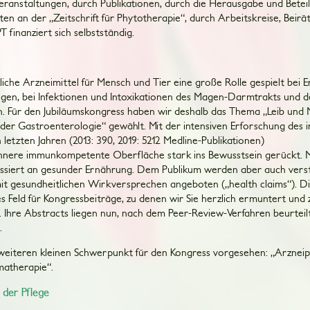
eranstaltungen, durch Publikationen, durch die Herausgabe und Betei
en an der „Zeitschrift für Phytotherapie“, durch Arbeitskreise, Beirä
 finanziert sich selbstständig.
zliche Arzneimittel für Mensch und Tier eine große Rolle gespielt bei
gen, bei Infektionen und Intoxikationen des Magen-Darmtrakts und 
. Für den Jubiläumskongress haben wir deshalb das Thema „Leib und
 der Gastroenterologie“ gewählt. Mit der intensiven Erforschung des i
letzten Jahren (2013: 390, 2019: 5212 Medline-Publikationen)
 innere immunkompetente Oberfläche stark ins Bewusstsein gerückt. 
ssiert an gesunder Ernährung. Dem Publikum werden aber auch vers
it gesundheitlichen Wirkversprechen angeboten („health claims“). 
es Feld für Kongressbeiträge, zu denen wir Sie herzlich ermuntert und 
. Ihre Abstracts liegen nun, nach dem Peer-Review-Verfahren beurteilt
.
eiteren kleinen Schwerpunkt für den Kongress vorgesehen: „Arzneipf
omatherapie“.
 der Pflege