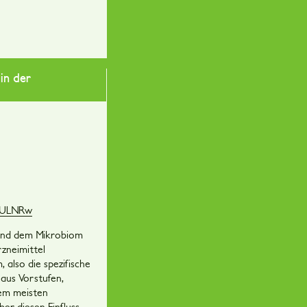
in der
CLULNRw
 und dem Mikrobiom
rzneimittel
 also die spezifische
 aus Vorstufen,
em meisten
ber diesen Einfluss