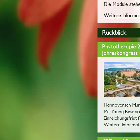
Die Module stehen
Weitere Informa
Rückblick
Phytotherapie 
Jahreskongress 
Hannoversch Münd
Mit Young Resear
Einreichungsfrist 
Weitere Informat