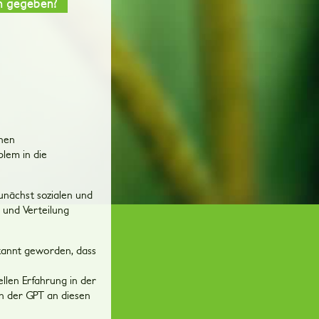
ch gegeben?
chen
lem in die
unächst sozialen und
n und Verteilung
ekannt geworden, dass
llen Erfahrung in der
en der GPT an diesen