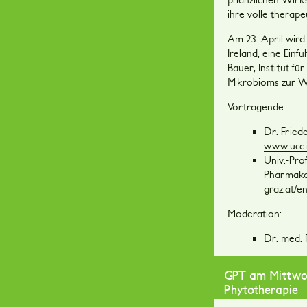
ihre volle therap
Am 23. April wird
Ireland, eine Ein
Bauer, Institut f
Mikrobioms zur W
Vortragende:
Dr. Fried
www.ucc.i
Univ.-Pro
Pharmakog
graz.at/
Moderation:
Dr. med. 
GPT am Mittwoch
Phytotherapie