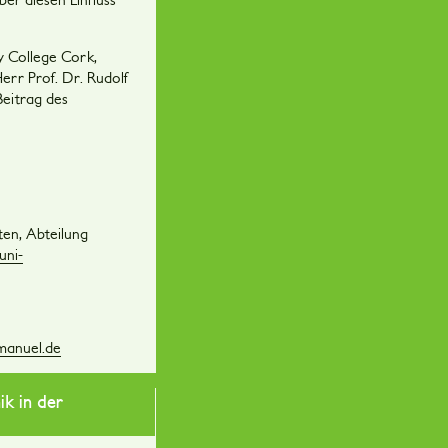
y College Cork,
err Prof. Dr. Rudolf
Beitrag des
ten, Abteilung
uni-
manuel.de
k in der