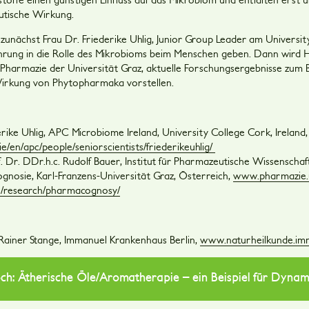
eutische Wirkung.
 zunächst Frau Dr. Friederike Uhlig, Junior Group Leader am Universit
führung in die Rolle des Mikrobioms beim Menschen geben. Dann wird H
ür Pharmazie der Universität Graz, aktuelle Forschungsergebnisse zum 
irkung von Phytopharmaka vorstellen.
erike Uhlig, APC Microbiome Ireland, University College Cork, Ireland,
e/en/apc/people/seniorscientists/friederikeuhlig/
f. Dr. DDr.h.c. Rudolf Bauer, Institut für Pharmazeutische Wissenschaf
nosie, Karl-Franzens-Universität Graz, Österreich,
www.pharmazie.
en/research/pharmacognosy/
Rainer Stange, Immanuel Krankenhaus Berlin,
www.naturheilkunde.im
: Ätherische Öle/Aromatherapie – ein Beispiel für Dynami