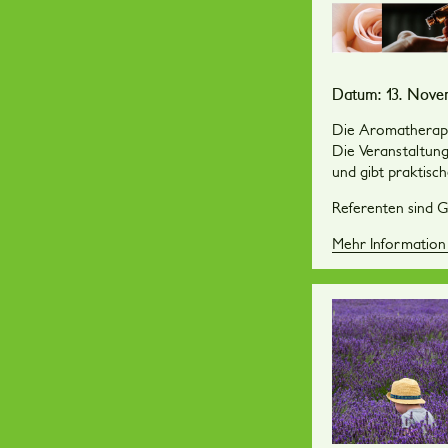
Datum: 13. Novemb
Die Aromatherapie
Die Veranstaltung
und gibt praktisch
Referenten sind Gi
Mehr Informatio