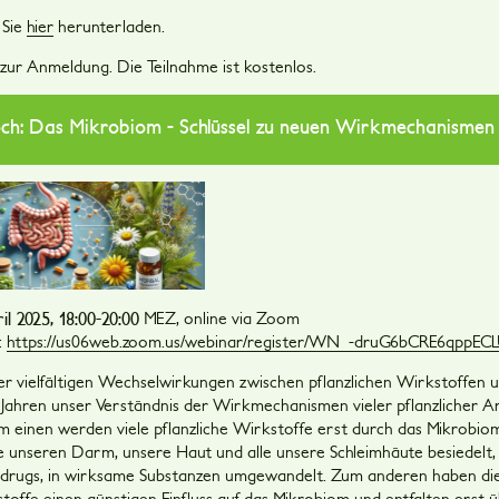
 Sie
hier
herunterladen.
 zur Anmeldung. Die Teilnahme ist kostenlos.
h: Das Mikrobiom - Schlüssel zu neuen Wirkmechanismen 
il 2025, 18:00-20:00
MEZ, online via Zoom
:
https://us06web.zoom.us/webinar/register/WN_-druG6bCRE6qppE
er vielfältigen Wechselwirkungen zwischen pflanzlichen Wirkstoffen
n Jahren unser Verständnis der Wirkmechanismen vieler pflanzlicher A
um einen werden viele pflanzliche Wirkstoffe erst durch das Mikrobiom,
ie unseren Darm, unsere Haut und alle unsere Schleimhäute besiedelt,
drugs, in wirksame Substanzen umgewandelt. Zum anderen haben di
toffe einen günstigen Einfluss auf das Mikrobiom und entfalten erst ü