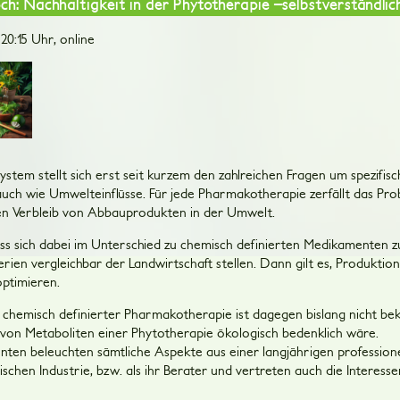
: Nachhaltigkeit in der Phytotherapie –selbstverständli
 20:15 Uhr, online
stem stellt sich erst seit kurzem den zahlreichen Fragen um spezifis
ch wie Umwelteinflüsse. Für jede Pharmakotherapie zerfällt das Prob
en Verbleib von Abbauprodukten in der Umwelt.
s sich dabei im Unterschied zu chemisch definierten Medikamenten z
rien vergleichbar der Landwirtschaft stellen. Dann gilt es, Produktio
ptimieren.
 chemisch definierter Pharmakotherapie ist dagegen bislang nicht b
von Metaboliten einer Phytotherapie ökologisch bedenklich wäre.
nten beleuchten sämtliche Aspekte aus einer langjährigen professione
chen Industrie, bzw. als ihr Berater und vertreten auch die Interess