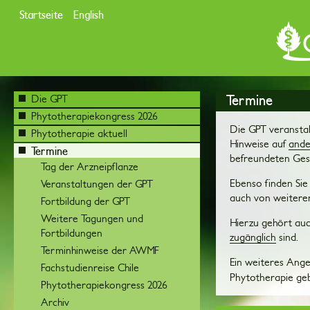
Startseite
English
Termine
Die GPT
Phytotherapiekongress 2026
Die GPT veransta
Phytotherapie aktuell
Hinweise auf
ande
Termine
befreundeten Ges
Tag der Arzneipflanze
Ebenso finden Sie
Veranstaltungen der GPT
auch von weiteren
Fortbildung der GPT
Weitere Tagungen und
Hierzu gehört auc
Fortbildungen
zugänglich
sind.
Terminhinweise der AWMF
Ein weiteres Ange
Fachstudienreise Chile
Phytotherapie ge
Phytotherapiekongress 2026
Archiv