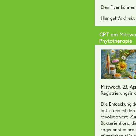
Den Flyer können
Hier
geht's direkt
GPT am Mittwoc
Phytotherapie
Mittwoch, 23. Apr
Registrierungslink
Die Entdeckung d
hat in den letzte
revolutioniert. Z
Bakterienflora, d
sogenannten pro-
pflanzlichen Wirks