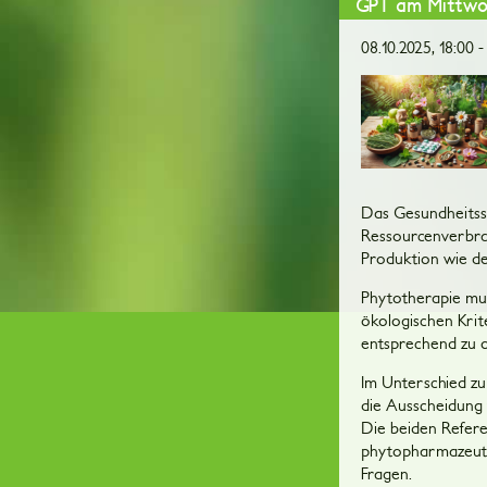
GPT am Mittwoch
08.10.2025, 18:00 -
Das Gesundheitssy
Ressourcenverbrau
Produktion wie d
Phytotherapie mus
ökologischen Krite
entsprechend zu o
Im Unterschied zu
die Ausscheidung 
Die beiden Refere
phytopharmazeutis
Fragen.