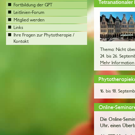
Tetranationale
Fortbildung der GPT
Leitlinien-Forum
Mitglied werden
Links
Ihre Fragen zur Phytotherapie /
Kontakt
Thema: Nicht übe
24. bis 26. Septe
Mehr Information
Phytotherapiek
16. bis 18. Septe
Online-Seminar
Die Online-Semin
Uhr, einen Überbl