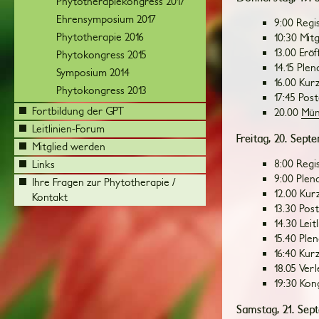
Phytotherapiekongress 2017
Ehrensymposium 2017
9:00 Regi
Phytotherapie 2016
10:30 Mi
13.00 Erö
Phytokongress 2015
14.15 Ple
Symposium 2014
16.00 Kur
Phytokongress 2013
17:45 Pos
Fortbildung der GPT
20.00
Mün
Leitlinien-Forum
Freitag, 20. Sept
Mitglied werden
8:00 Regi
Links
9:00 Plen
Ihre Fragen zur Phytotherapie /
12.00 Kur
Kontakt
13.30 Pos
14.30 Lei
15.40 Ple
16:40 Kur
18.05 Ver
19:30 Kon
Samstag, 21. Sep