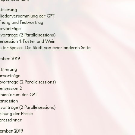
strierung
tgliederversammlung der GPT
ffnung und Festvortrag
narvorträge
zvorträge (2 Parallelsessions)
tersession 1: Poster und Wein
ster Spezial: Die Stadt von einer anderen Seite
ember 2019
strierung
arvorträge
zvorträge (2 Parallelsessions)
tersession 2
tlinienforum der GPT
narsession
zvorträge (2 Parallelsessions)
leihung der Preise
gressdinner
tember 2019