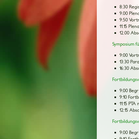
8:30 Regi
9.00 Plen
9:50 Vort
11.15 Ple
12.00 Abs
Symposium fü
9:00 Vort
13:30 Par
16:30 Abs
Fortbildungs
9:00 Beg
9:10 Fort
11:15 PTA
12:15 Abs
Fortbildungs
9:00 Beg
9:10 Fort