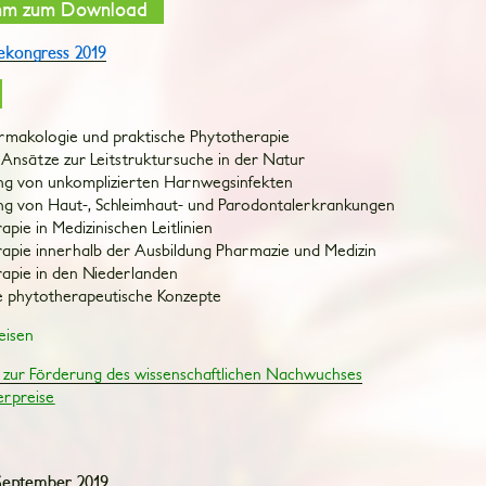
amm zum Download
ekongress 2019
rmakologie und praktische Phytotherapie
nsätze zur Leitstruktursuche in der Natur
ng von unkomplizierten Harnwegsinfekten
ng von Haut-, Schleimhaut- und Parodontalerkrankungen
apie in Medizinischen Leitlinien
apie innerhalb der Ausbildung Pharmazie und Medizin
apie in den Niederlanden
e phytotherapeutische Konzepte
eisen
 zur Förderung des wissenschaftlichen Nachwuchses
erpreise
September 2019