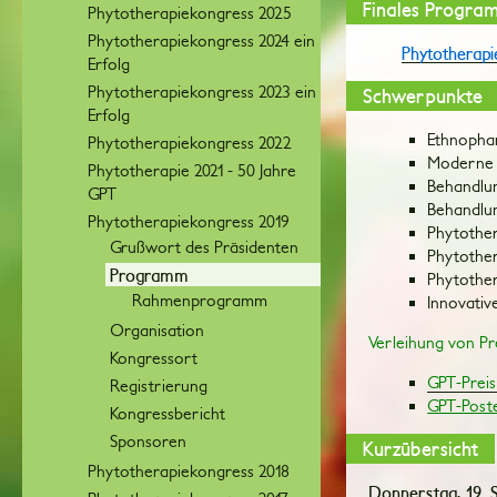
Finales Progr
Phytotherapiekongress 2025
Phytotherapiekongress 2024 ein
Phytotherapi
Erfolg
Phytotherapiekongress 2023 ein
Schwerpunkte
Erfolg
Ethnopha
Phytotherapiekongress 2022
Moderne A
Phytotherapie 2021 - 50 Jahre
Behandlu
GPT
Behandlu
Phytotherapiekongress 2019
Phytother
Grußwort des Präsidenten
Phytother
Programm
Phytother
Rahmenprogramm
Innovativ
Organisation
Verleihung von Pr
Kongressort
GPT-Preis
Registrierung
GPT-Post
Kongressbericht
Sponsoren
Kurzübersicht
Phytotherapiekongress 2018
Donnerstag, 19. 