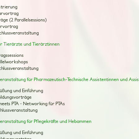
strierung
arvortrag
räge (2 Parallelsessions)
narvortrag
chlussveranstaltung
r Tierärzte und Tierärztinnen
ragssessions
allelworkshops
chlussveranstaltung
veranstaltung für Pharmazeutisch-Technische Assistentinnen und Assi
rüßung und Einführung
bildungsvorträge
 meets PTA - Networking für PTAs
chlussveranstaltung
veranstaltung für Pflegekräfte und Hebammen
rüßung und Einführung
bildungsvorträge