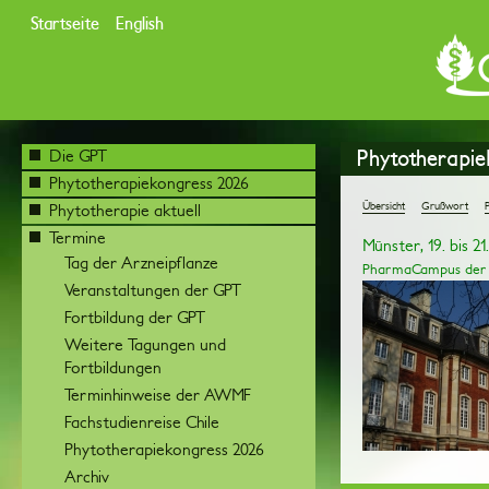
Startseite
English
Phytotherapie
Die GPT
Phytotherapiekongress 2026
Übersicht
Grußwort
Phytotherapie aktuell
Termine
Münster, 19. bis 2
Tag der Arzneipflanze
PharmaCampus der U
Veranstaltungen der GPT
Fortbildung der GPT
Weitere Tagungen und
Fortbildungen
Terminhinweise der AWMF
Fachstudienreise Chile
Phytotherapiekongress 2026
Archiv