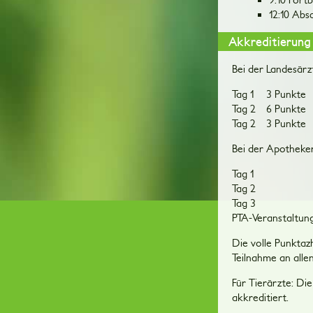
12:10 Abs
Akkreditierung
Bei der Landesärz
Tag 1
3 Punkte
Tag 2
6 Punkte
Tag 2
3 Punkte
Bei der Apotheker
Tag 1
Tag 2
Tag 3
PTA-Veranstaltun
Die volle Punktaz
Teilnahme an alle
Für Tierärzte: Di
akkreditiert.