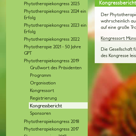
Kongressbericht
Phytotherapiekongress 2025
Phytotherapiekongress 2024 ein
Der Phytotherapie
Erfolg
wahrscheinlich au
Phytotherapiekongress 2023 ein
auf eine große T
Erfolg
Kongressort Müns
Phytotherapiekongress 2022
Phytotherapie 2021 - 50 Jahre
Die Gesellschaft 
GPT
des Kongresse leis
Phytotherapiekongress 2019
Grußwort des Präsidenten
Programm
Organisation
Kongressort
Registrierung
Kongressbericht
Sponsoren
Phytotherapiekongress 2018
Phytotherapiekongress 2017