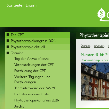
Startseite
English
Phytotherapie
Die GPT
Phytotherapiekongress 2026
Übersicht
Grußwort
Phytotherapie aktuell
Termine
Münster, 19. bis 2
Tag der Arzneipflanze
PharmaCampus der U
Veranstaltungen der GPT
Fortbildung der GPT
Weitere Tagungen und
Fortbildungen
Terminhinweise der AWMF
Fachstudienreise Chile
Phytotherapiekongress 2026
Archiv