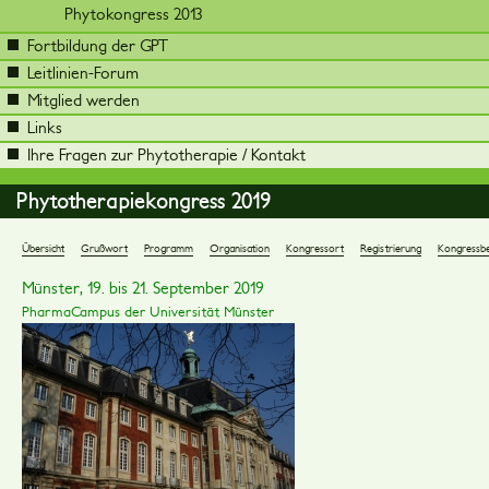
Phytokongress 2013
Fortbildung der GPT
Leitlinien-Forum
Mitglied werden
Links
Ihre Fragen zur Phytotherapie / Kontakt
Phytotherapiekongress 2019
Übersicht
Grußwort
Programm
Organisation
Kongressort
Registrierung
Kongressbe
Münster, 19. bis 21. September 2019
PharmaCampus der Universität Münster