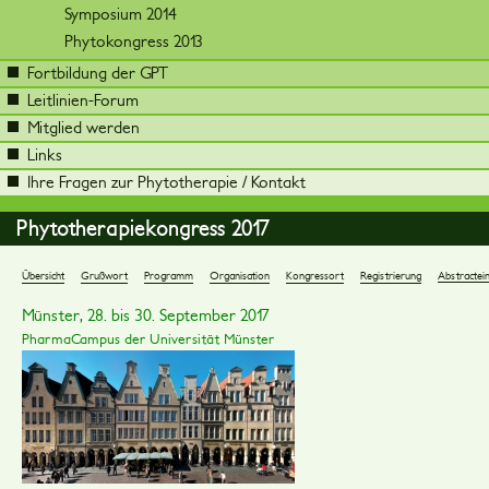
Symposium 2014
Phytokongress 2013
Fortbildung der GPT
Leitlinien-Forum
Mitglied werden
Links
Ihre Fragen zur Phytotherapie / Kontakt
Phytotherapiekongress 2017
Übersicht
Grußwort
Programm
Organisation
Kongressort
Registrierung
Abstractei
Münster, 28. bis 30. September 2017
PharmaCampus der Universität Münster