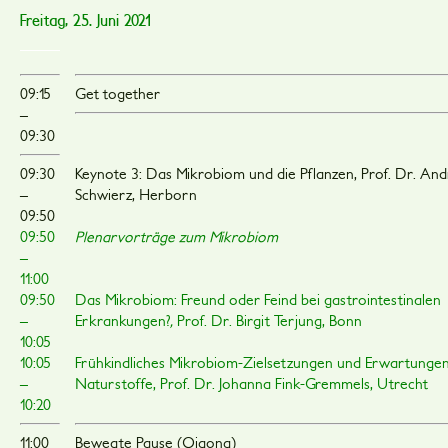
Freitag, 25. Juni 2021
09:15
Get together
–
09:30
09:30
Keynote 3: Das Mikrobiom und die Pflanzen, Prof. Dr. An
–
Schwierz, Herborn
09:50
09:50
Plenarvorträge zum Mikrobiom
–
11:00
09:50
Das Mikrobiom: Freund oder Feind bei gastrointestinalen
–
Erkrankungen?
,
Prof. Dr. Birgit Terjung, Bonn
10:05
10:05
Frühkindliches Mikrobiom-Zielsetzungen und Erwartunge
–
Naturstoffe, Prof. Dr. Johanna Fink-Gremmels, Utrecht
10:20
11:00
Bewegte Pause (Qigong)