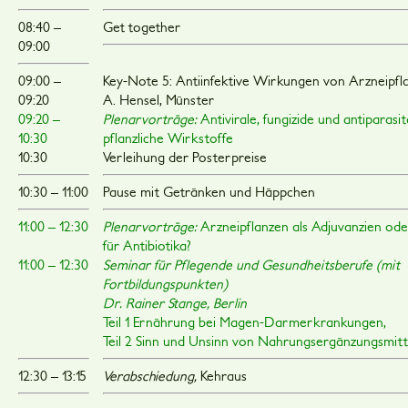
08:40 –
Get together
09:00
09:00 –
Key-Note 5: Antiinfektive Wirkungen von Arzneipfla
09:20
A. Hensel, Münster
09:20 –
Plenarvorträge:
Antivirale, fungizide und antiparasi
10:30
pflanzliche Wirkstoffe
10:30
Verleihung der Posterpreise
10:30 – 11:00
Pause mit Getränken und Häppchen
11:00 – 12:30
Plenarvorträge:
Arzneipflanzen als Adjuvanzien oder
für Antibiotika?
11:00 – 12:30
Seminar für Pflegende und Gesundheitsberufe (mit
Fortbildungspunkten)
Dr. Rainer Stange, Berlin
Teil 1 Ernährung bei Magen-Darmerkrankungen,
Teil 2 Sinn und Unsinn von Nahrungsergänzungsmitt
12:30 – 13:15
Verabschiedung,
Kehraus