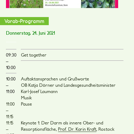
Vorab-Programm
Donnerstag, 24. Juni 2021
09:30
Get together
–
10:00
10:00
Auftaktansprachen und Grußworte
–
OB Katja Dörner und Landesgesundheitsminister
11:00
Karl-Josef Laumann
Musik
11:00
Pause
–
11:15
11:15
Keynote 1: Der Darm als innere Ober- und
–
Resorptionsfläche,
Prof. Dr. Karin Kraft
, Rostock