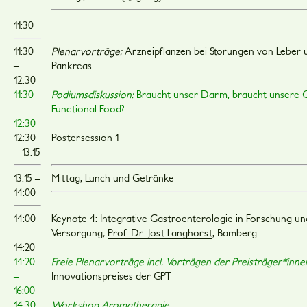
–
11:30
11:30
Plenarvorträge:
Arzneipflanzen bei Störungen von Leber 
–
Pankreas
12:30
11:30
Podiumsdiskussion:
Braucht unser Darm, braucht unsere 
–
Functional Food?
12:30
12:30
Postersession 1
– 13:15
13:15 –
Mittag, Lunch und Getränke
14:00
14:00
Keynote 4: Integrative Gastroenterologie in Forschung und
–
Versorgung
,
Prof. Dr. Jost Langhorst
, Bamberg
14:20
14:20
Freie Plenarvorträge
incl. Vorträgen der Preisträger*inne
–
Innovationspreises der GPT
16:00
14:30
Workshop Aromatherapie